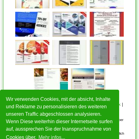
Wir verwenden Cookies, mit der absicht, Inhalte
HOME
|
Über mich
|
Datenschutzerklärung
|
Cookie Politik
|
und Reklame zu personalisieren des weiteren
Copyright
|
Nutzungsbedingungen
|
Kontakt
unseren Traffic abgeschlossen analysieren.
Alle eingereichten Inhalte bleiben dem ursprünglichen Copyright-Inhaber
Wenn Diese weiterhin dieser Internetseite surfen
urheberrechtlich geschützt. Bitte beachten Sie: Bilder sind für den
auf, aussprechen Sie der Inanspruchnahme von
persönlichen, nicht-kommerziellen Gebrauch. Wenn Sie urheberrechtlich
Cookies über.
Mehr infos...