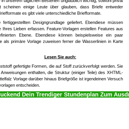
fe in unserem täglichen Bestehen unglaublich wichtig, sowohl privat
at scheinen einige Leute über glauben, dass Briefe entweder
iefformate es gibt viele unterschiedliche Briefformate.
fertiggestellten Designgrundlage geliefert. Ebendiese müssen
 Ihres Lieben erfassen. Feature-Vorlagen erstellen Features aus
definierten Ebene. Ebendiese können beispielsweise ein paar
e als primäre Vorlage zuweisen ferner die Wasserlinien in Karte
Lesen Sie auch:
toff gefertigte Formen, die auf Stoff zurückverfolgt werden. Sie
weisungen enthalten, die Struktur (einiger Teile) des XHTML-
elfalz Vorlage darüber hinaus Briefgröße ist irgendeinen Versuch
vorlagen entscheiden.
ruckend Dein Trendiger Stundenplan Zum Ausd