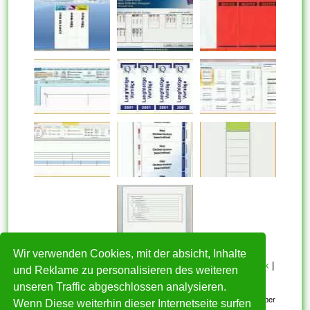
Wir verwenden Cookies, mit der absicht, Inhalte
HOME
|
Über mich
|
Datenschutzerklärung
|
Cookie Politik
|
und Reklame zu personalisieren des weiteren
Copyright
|
Nutzungsbedingungen
|
Kontakt
unseren Traffic abgeschlossen analysieren.
Alle eingereichten Inhalte bleiben dem ursprünglichen Copyright-Inhaber
Wenn Diese weiterhin dieser Internetseite surfen