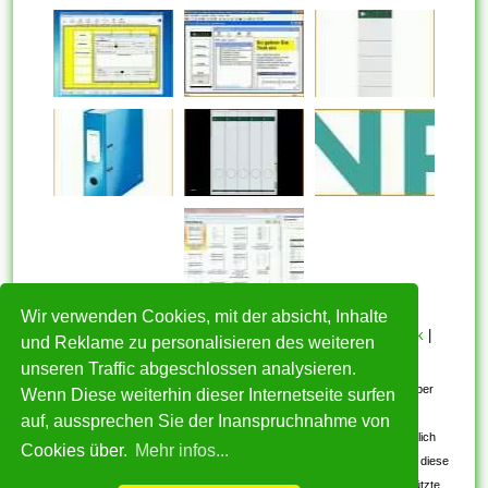
Wir verwenden Cookies, mit der absicht, Inhalte
HOME
|
Über mich
|
Datenschutzerklärung
|
Cookie Politik
|
und Reklame zu personalisieren des weiteren
Copyright
|
Nutzungsbedingungen
|
Kontakt
unseren Traffic abgeschlossen analysieren.
Alle eingereichten Inhalte bleiben dem ursprünglichen Copyright-Inhaber
Wenn Diese weiterhin dieser Internetseite surfen
urheberrechtlich geschützt. Bitte beachten Sie: Bilder sind für den
auf, aussprechen Sie der Inanspruchnahme von
persönlichen, nicht-kommerziellen Gebrauch. Wenn Sie urheberrechtlich
Cookies über.
Mehr infos...
geschützte Bilder gefunden haben, wenden Sie sich an uns. Wir werden diese
umgehend entfernen. Wir beabsichtigen nicht, urheberrechtlich geschützte