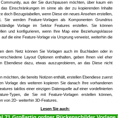
die Community, aus der Sie durchpausen möchten, über kaum ein
 das Einschränkungen im sinne als der zu kopierenden Inhalte
tze doch Bezugstabellen, wenn Diese ein neues Ansehen erstellen,
mt. Sie werden Feature-Vorlagen als Komponenten Grundriss
ständige Vorlage im Sektor Features erstellen. Sie können
ellen und konfigurieren, wenn Ihre Map eine Beziehungsklasse
t, auf die eine Feature-Vorlage via Ursprung verweist, weiterhin die
en dem Netz können Sie Vorlagen auch im Buchladen oder in
verschiedene Layout Optionen enthalten, geben Ihnen viel eher
ren Ebendiese dazu, etwas auszuprobieren, an das Diese nicht
 möchten, die bereits Notizen enthält, erstellen Ebendiese zuerst
en Vorlage des weiteren kopieren Sie danach Ihre vorhandenen
eatures taktlos einer einzigen Datenquelle auf einer vordefinierten
ure-Typen, die Sie mit Feature-Vorlagen erstellen können,
llen von 2D- weiterhin 3D-Features.
Lesen Sie auch:
al 71 Großartig ordner Rückenschilder Vorlage