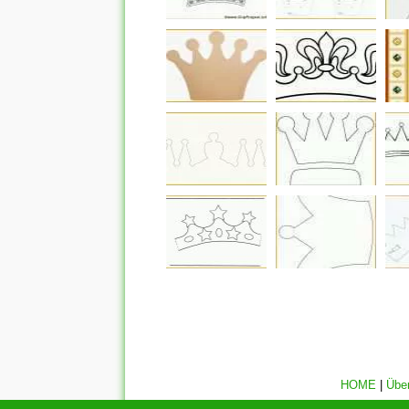
HOME
|
Übe