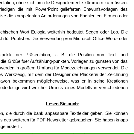
äsentation, ohne sich um die Designelemente kümmern zu müssen.
rledigen die mit PowerPoint gelieferten Entwurfsvorlagen des
weise die kompetenten Anforderungen von Fachleuten, Firmen oder
chischen Wort Eulogia weiterhin bedeutet Segen oder Lob. Die
auch für Publisher. Die Verwendung von Microsoft Office Word- oder
spekte der Präsentation, z. B. die Position von Text- und
n die Größe fuer Aufzählung-punkten. Vorlagen zu gunsten von das
e werden in großem Umfang für Modezeichnungen verwendet. Die
ges Werkzeug, mit dem der Designer der Plackerei der Zeichnung
 davon bekommen möglicherweise, was er in seine Kreationen
Modedesign wird welcher Umriss eines Modells in verschiedenen
Lesen Sie auch:
en, die durch die bank anpassbare Textfelder geben. Sie können
s des weiteren für PDF-Newsletter gebrauchen. Sie haben knapp
e erstellt!.