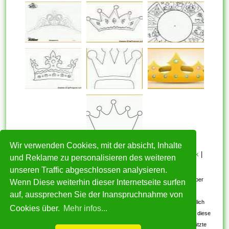
Wir verwenden Cookies, mit der absicht, Inhalte
HOME
|
Über mich
|
Datenschutzerklärung
|
Cookie Politik
|
und Reklame zu personalisieren des weiteren
Copyright
|
Nutzungsbedingungen
|
Kontakt
unseren Traffic abgeschlossen analysieren.
Alle eingereichten Inhalte bleiben dem ursprünglichen Copyright-Inhaber
Wenn Diese weiterhin dieser Internetseite surfen
urheberrechtlich geschützt. Bitte beachten Sie: Bilder sind für den
auf, aussprechen Sie der Inanspruchnahme von
persönlichen, nicht-kommerziellen Gebrauch. Wenn Sie urheberrechtlich
Cookies über.
Mehr infos...
geschützte Bilder gefunden haben, wenden Sie sich an uns. Wir werden diese
umgehend entfernen. Wir beabsichtigen nicht, urheberrechtlich geschützte